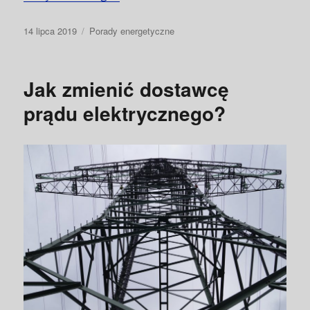
Data
Kategorie
14 lipca 2019
Porady energetyczne
publikacji
Jak zmienić dostawcę
prądu elektrycznego?