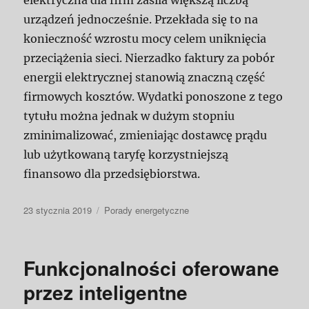
elektryczna dla firm zasila większą liczbą
urządzeń jednocześnie. Przekłada się to na
konieczność wzrostu mocy celem uniknięcia
przeciążenia sieci. Nierzadko faktury za pobór
energii elektrycznej stanowią znaczną część
firmowych kosztów. Wydatki ponoszone z tego
tytułu można jednak w dużym stopniu
zminimalizować, zmieniając dostawcę prądu
lub użytkowaną taryfę korzystniejszą
finansowo dla przedsiębiorstwa.
Data
Kategorie
23 stycznia 2019
Porady energetyczne
publikacji
Funkcjonalności oferowane
przez inteligentne