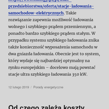
przedsiebiorstwa/oferta/stacje-ladowania-
samochodow-elektrycznych
. Takie
rozwiązanie zapewnia możliwość ładowania
wolnego i szybkiego prądem przemiennym, a
ponadto bardzo szybkiego prądem stałym. W
przypadku systemu szybkiego ładowania znika
także konieczność wyposażenia samochodu w
dwa gniazda ładowania. Obecnie jest to system,
który wydaje się najbardziej optymalny na
rynku europejskim – docelowo mają powstać
stacje ultra szybkiego ładowania 350 kW.
Data
Kategorie
12 lutego 2019
Porady energetyczne
publikacji
Od czego zależą koszty