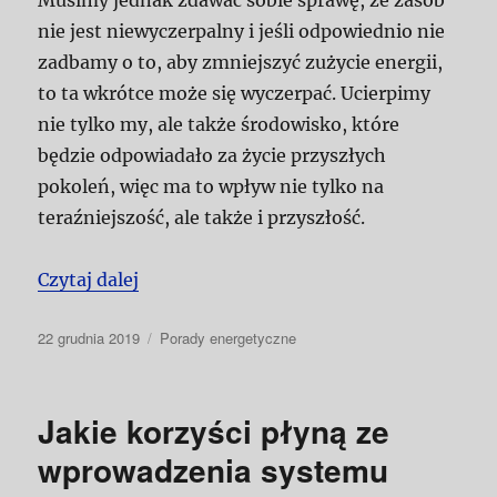
nie jest niewyczerpalny i jeśli odpowiednio nie
zadbamy o to, aby zmniejszyć zużycie energii,
to ta wkrótce może się wyczerpać. Ucierpimy
nie tylko my, ale także środowisko, które
będzie odpowiadało za życie przyszłych
pokoleń, więc ma to wpływ nie tylko na
teraźniejszość, ale także i przyszłość.
„Białe certyfikaty i minimalizacja zużyc
Czytaj dalej
Data
Kategorie
22 grudnia 2019
Porady energetyczne
publikacji
Jakie korzyści płyną ze
wprowadzenia systemu