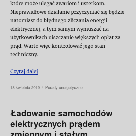
które może ulegać awariom i usterkom.
Nieprawidłowe działanie przyczyniać się będzie
natomiast do błędnego zliczania energii
elektrycznej, a tym samym wymuszać na
użytkownikach uiszczanie większych opłat za
prąd. Warto więc kontrolować jego stan
techniczny.
„Kontrola licznika prądu w domu”
Czytaj dalej
Data
Kategorie
18 kwietnia 2019
Porady energetyczne
publikacji
Ładowanie samochodów
elektrycznych prądem
zmiennym i stałym