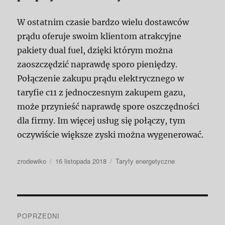
W ostatnim czasie bardzo wielu dostawców
prądu oferuje swoim klientom atrakcyjne
pakiety dual fuel, dzięki którym można
zaoszczędzić naprawdę sporo pieniędzy.
Połączenie zakupu prądu elektrycznego w
taryfie c11 z jednoczesnym zakupem gazu,
może przynieść naprawdę spore oszczędności
dla firmy. Im więcej usług się połączy, tym
oczywiście większe zyski można wygenerować.
Autor
Data
Kategorie
zrodewiko
16 listopada 2018
Taryfy energetyczne
publikacji
Nawigacja
POPRZEDNI