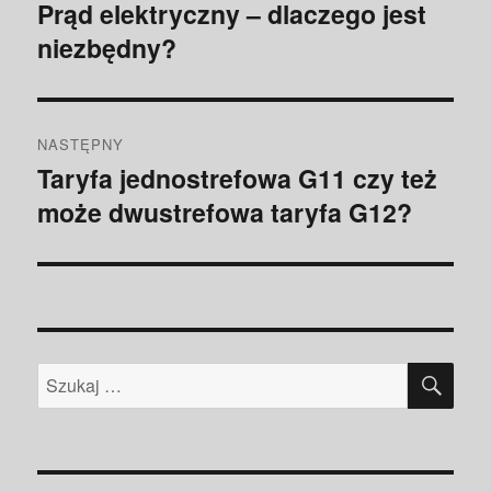
wpisu
Prąd elektryczny – dlaczego jest
Poprzedni
niezbędny?
wpis:
NASTĘPNY
Taryfa jednostrefowa G11 czy też
Następny
może dwustrefowa taryfa G12?
wpis:
SZU
Szukaj: